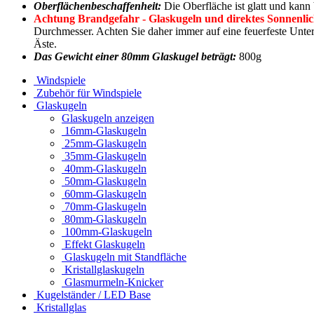
Oberflächenbeschaffenheit:
Die Oberfläche ist glatt und kan
Achtung Brandgefahr -
Glaskugeln und direktes Sonnenlic
Durchmesser. Achten Sie daher immer auf eine feuerfeste Unter
Äste.
Das Gewicht einer 80mm Glaskugel beträgt:
800g
Windspiele
Zubehör für Windspiele
Glaskugeln
Glaskugeln anzeigen
16mm-Glaskugeln
25mm-Glaskugeln
35mm-Glaskugeln
40mm-Glaskugeln
50mm-Glaskugeln
60mm-Glaskugeln
70mm-Glaskugeln
80mm-Glaskugeln
100mm-Glaskugeln
Effekt Glaskugeln
Glaskugeln mit Standfläche
Kristallglaskugeln
Glasmurmeln-Knicker
Kugelständer / LED Base
Kristallglas