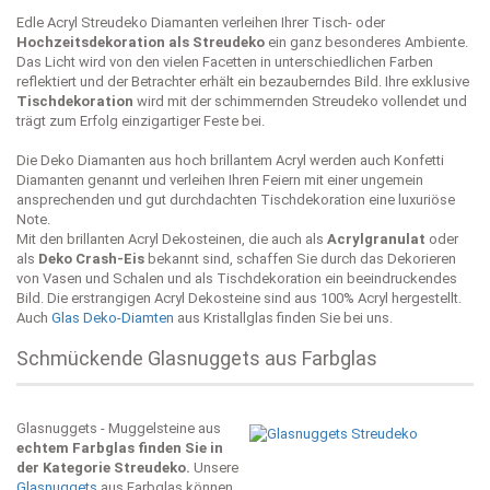
Edle Acryl Streudeko Diamanten verleihen Ihrer Tisch- oder
Hochzeitsdekoration als Streudeko
ein ganz besonderes Ambiente.
Das Licht wird von den vielen Facetten in unterschiedlichen Farben
reflektiert und der Betrachter erhält ein bezauberndes Bild. Ihre exklusive
Tischdekoration
wird mit der schimmernden Streudeko vollendet und
trägt zum Erfolg einzigartiger Feste bei.
Die Deko Diamanten aus hoch brillantem Acryl werden auch Konfetti
Diamanten genannt und verleihen Ihren Feiern mit einer ungemein
ansprechenden und gut durchdachten Tischdekoration eine luxuriöse
Note.
Mit den brillanten Acryl Dekosteinen, die auch als
Acrylgranulat
oder
als
Deko Crash-Eis
bekannt sind, schaffen Sie durch das Dekorieren
von Vasen und Schalen und als Tischdekoration ein beeindruckendes
Bild. Die erstrangigen Acryl Dekosteine sind aus 100% Acryl hergestellt.
Auch
Glas Deko-Diamten
aus Kristallglas finden Sie bei uns.
Schmückende Glasnuggets aus Farbglas
Glasnuggets - Muggelsteine aus
echtem Farbglas finden Sie in
der Kategorie Streudeko.
Unsere
Glasnuggets
aus Farbglas können