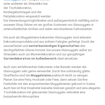
unter anderem als Streudeko bei
der Tischdekoration,
Kindergeburtstagen und der
Partydekoration eingesetzt werden.
Die Verwendungsmöglichkeiten sind außergewöhnlich vielfältig und in
unserem Shop führen wir ein großes Sortiment von Glasnuggets in
unterschiedlichen Größen und vielen verschiedenen Farbvarianten.
Die auch als Muggelsteine bekannten Glasnuggets sind erlesene
Dekorationsprodukte und aus echtem Farbglas gefertigt. Durch die
wasserfesten und
wetterbeständigen Eigenschaften
des
durchgefärbten Glases können Sie unsere Glasnuggets außer zur
Streudeko auch zur Blumendekoration und zur ganzjährigen
Gartendekoration im Außenbereich
ideal einsetzen.
Auch zum einfallsreichen Dekorieren oder Basteln werden die
Glasnuggets sehr gerne verwendet. Durch ihre vollständig glatte
Oberfläche sind die
Muggelsteine
praktisch leicht zu reinigen.
Planen Sie eine Party, Hochzeit oder Feier, dann setzen Sie Ihre
Festtafeln mit den ansprechenden Muggelsteinen gekonnt in Szene.
Auch hier ist Ihrer Kreativität keinerlei Grenzen gesetzt und eine elegante
Tischdekoration mit glänzenden Glasnuggets verbreitet eine
bezaubernde Atmosphäre.