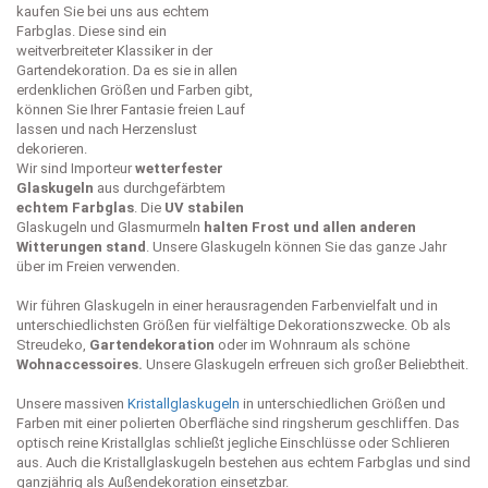
kaufen Sie bei uns aus echtem
Farbglas. Diese sind ein
weitverbreiteter Klassiker in der
Gartendekoration. Da es sie in allen
erdenklichen Größen und Farben gibt,
können Sie Ihrer Fantasie freien Lauf
lassen und nach Herzenslust
dekorieren.
Wir sind Importeur
wetterfester
Glaskugeln
aus durchgefärbtem
echtem Farbglas
. Die
UV stabilen
Glaskugeln und Glasmurmeln
halten Frost und allen anderen
Witterungen stand
. Unsere Glaskugeln können Sie das ganze Jahr
über im Freien verwenden.
Wir führen Glaskugeln in einer herausragenden Farbenvielfalt und in
unterschiedlichsten Größen für vielfältige Dekorationszwecke. Ob als
Streudeko,
Gartendekoration
oder im Wohnraum als schöne
Wohnaccessoires.
Unsere Glaskugeln erfreuen sich großer Beliebtheit.
Unsere massiven
Kristallglaskugeln
in unterschiedlichen Größen und
Farben mit einer polierten Oberfläche sind ringsherum geschliffen. Das
optisch reine Kristallglas schließt jegliche Einschlüsse oder Schlieren
aus. Auch die Kristallglaskugeln bestehen aus echtem Farbglas und sind
ganzjährig als Außendekoration einsetzbar.