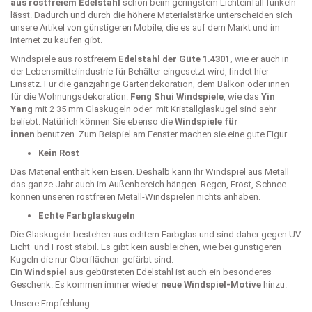
aus rostfreiem Edelstahl
schon beim geringstem Lichteinfall funkeln
lässt. Dadurch und durch die höhere Materialstärke unterscheiden sich
unsere Artikel von günstigeren Mobile, die es auf dem Markt und im
Internet zu kaufen gibt.
Windspiele aus rostfreiem
Edelstahl der Güte 1.4301,
wie er auch in
der Lebensmittelindustrie für Behälter eingesetzt wird,
findet hier
Einsatz.
Für die ganzjährige Gartendekoration, dem Balkon oder innen
für die Wohnungsdekoration.
Feng Shui Windspiele
, wie das
Yin
Yang
mit 2 35 mm Glaskugeln oder mit Kristallglaskugel sind sehr
beliebt. Natürlich können Sie ebenso die
Windspiele für
innen
benutzen. Zum Beispiel am Fenster machen sie eine gute Figur.
Kein Rost
Das Material enthält kein Eisen. Deshalb kann Ihr Windspiel aus Metall
das ganze Jahr auch im Außenbereich hängen. Regen, Frost, Schnee
können unseren rostfreien Metall-Windspielen nichts anhaben.
Echte Farbglaskugeln
Die Glaskugeln bestehen aus echtem Farbglas und sind daher gegen UV
Licht und Frost stabil. Es gibt kein ausbleichen, wie bei günstigeren
Kugeln die nur Oberflächen-gefärbt sind.
Ein
Windspiel
aus gebürsteten Edelstahl ist auch ein besonderes
Geschenk. Es kommen immer wieder
neue Windspiel-Motive
hinzu.
Unsere Empfehlung