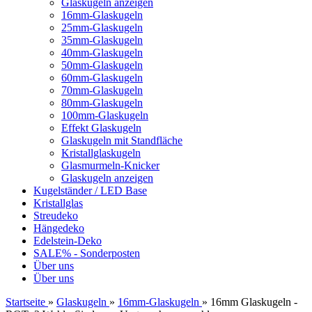
Glaskugeln anzeigen
16mm-Glaskugeln
25mm-Glaskugeln
35mm-Glaskugeln
40mm-Glaskugeln
50mm-Glaskugeln
60mm-Glaskugeln
70mm-Glaskugeln
80mm-Glaskugeln
100mm-Glaskugeln
Effekt Glaskugeln
Glaskugeln mit Standfläche
Kristallglaskugeln
Glasmurmeln-Knicker
Glaskugeln anzeigen
Kugelständer / LED Base
Kristallglas
Streudeko
Hängedeko
Edelstein-Deko
SALE% - Sonderposten
Über uns
Über uns
Startseite
»
Glaskugeln
»
16mm-Glaskugeln
»
16mm Glaskugeln -