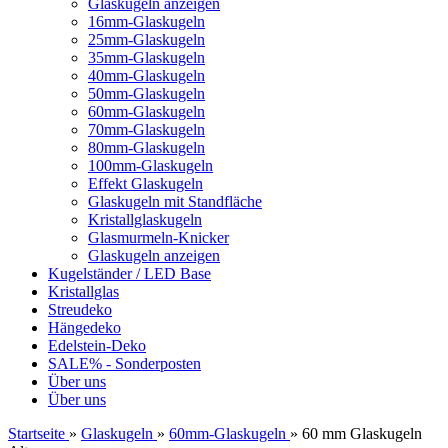
Glaskugeln anzeigen
16mm-Glaskugeln
25mm-Glaskugeln
35mm-Glaskugeln
40mm-Glaskugeln
50mm-Glaskugeln
60mm-Glaskugeln
70mm-Glaskugeln
80mm-Glaskugeln
100mm-Glaskugeln
Effekt Glaskugeln
Glaskugeln mit Standfläche
Kristallglaskugeln
Glasmurmeln-Knicker
Glaskugeln anzeigen
Kugelständer / LED Base
Kristallglas
Streudeko
Hängedeko
Edelstein-Deko
SALE% - Sonderposten
Über uns
Über uns
Startseite
»
Glaskugeln
»
60mm-Glaskugeln
»
60 mm Glaskugeln