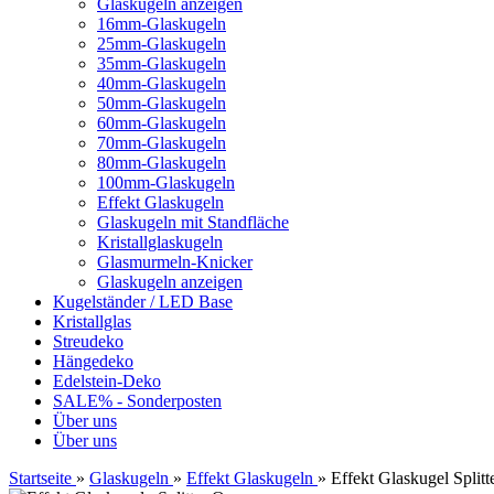
Glaskugeln anzeigen
16mm-Glaskugeln
25mm-Glaskugeln
35mm-Glaskugeln
40mm-Glaskugeln
50mm-Glaskugeln
60mm-Glaskugeln
70mm-Glaskugeln
80mm-Glaskugeln
100mm-Glaskugeln
Effekt Glaskugeln
Glaskugeln mit Standfläche
Kristallglaskugeln
Glasmurmeln-Knicker
Glaskugeln anzeigen
Kugelständer / LED Base
Kristallglas
Streudeko
Hängedeko
Edelstein-Deko
SALE% - Sonderposten
Über uns
Über uns
Startseite
»
Glaskugeln
»
Effekt Glaskugeln
»
Effekt Glaskugel Spl